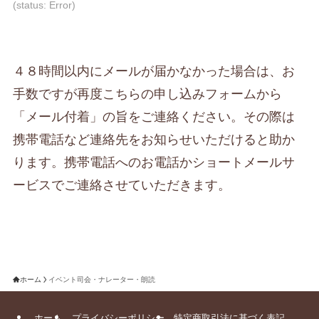
て
て
て
(status: Error)
い
い
い
る
る
る
画
画
画
４８時間以内にメールが届かなかった場合は、お
面
面
面
手数ですが再度こちらの申し込みフォームから
で
で
で
す。
す。
す。
「メール付着」の旨をご連絡ください。その際は
携帯電話など連絡先をお知らせいただけると助か
ります。携帯電話へのお電話かショートメールサ
ービスでご連絡させていただきます。
ホーム
イベント司会・ナレーター・朗読
ホーム
プライバシーポリシー
特定商取引法に基づく表記