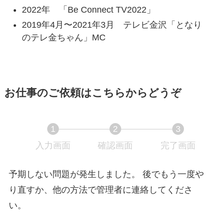
2022年 「Be Connect TV2022」
2019年4月〜2021年3月 テレビ金沢「となり
のテレ金ちゃん」MC
お仕事のご依頼はこちらからどうぞ
1
2
3
入力画面
現
確認画面
現
完了画面
現
在
在
在
表
表
表
予期しない問題が発生しました。 後でもう一度や
示
示
示
り直すか、他の方法で管理者に連絡してくださ
さ
さ
さ
い。
れ
れ
れ